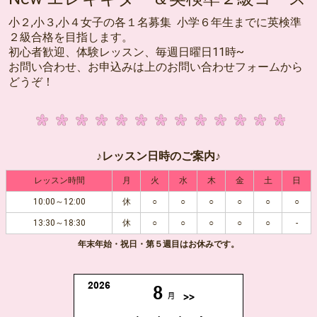
小２,小３,小４女子の各１名募集 小学６年生までに英検準
２級合格を目指します。
初心者歓迎、体験レッスン、毎週日曜日11時~
お問い合わせ、お申込みは上のお問い合わせフォームから
どうぞ！
♪レッスン日時のご案内♪
レッスン時間
月
火
水
木
金
土
日
10:00～12:00
休
○
○
○
○
○
○
13:30～18:30
休
○
○
○
○
○
-
年末年始・祝日・第５週目はお休みです。