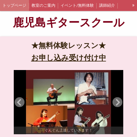
»
トップページ
教室のご案内
イベント/無料体験
講師紹介
主任講師のご紹介
Q&A
鹿児島ギタースクール
★無料体験レッスン★
お申し込み受け付け中
ぐんぐん上達していきます！